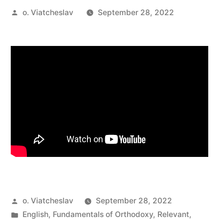
Posted
o. Viatcheslav
September 28, 2022
by
Posted
o. Viatcheslav
September 28, 2022
by
Posted
English
,
Fundamentals of Orthodoxy
,
Relevant
,