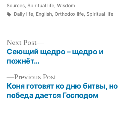
in
Sources
,
Spiritual life
,
Wisdom
Tags:
Daily life
,
English
,
Orthodox life
,
Spiritual life
Next
Next Post
post:
Сеющий щедро – щедро и
Post
пожнёт…
navigation
Previous
Previous Post
post:
Коня готовят ко дню битвы, но
победа дается Господом