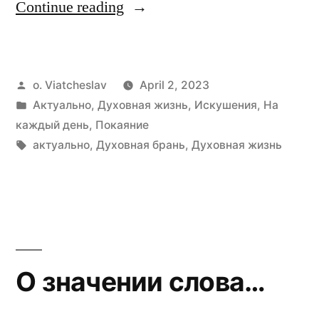
“Пример
Continue reading
Пр.
Марии
Posted
o. Viatcheslav
April 2, 2023
Египетской”
by
Posted
Актуально
,
Духовная жизнь
,
Искушения
,
На
in
каждый день
,
Покаяние
Tags:
актуально
,
Духовная брань
,
Духовная жизнь
О значении слова…