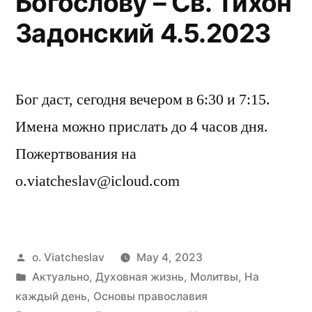
Богослову – Св. Тихон
Задонский 4.5.2023
Бог даст, сегодня вечером в 6:30 и 7:15.
Имена можно прислать до 4 часов дня.
Пожертвования на
o.viatcheslav@icloud.com
Posted
o. Viatcheslav
May 4, 2023
by
Posted
Актуально
,
Духовная жизнь
,
Молитвы
,
На
in
каждый день
,
Основы православия