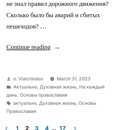
не знал правил дорожного движения?
Сколько было бы аварий и сбитых
пешеходов? …
“Радуйся,
Continue reading
из
глубины
Posted
o. Viatcheslav
March 31, 2023
неведения
by
Posted
Актуально
,
Духовная жизнь
,
На каждый
извлачающая…”
in
день
,
Основы православия
Tags:
актуально
,
Духовная жизнь
,
Основы
Православия
1
2
3
4
…
17