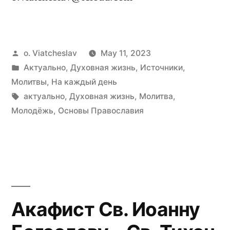
Posted
o. Viatcheslav
May 11, 2023
by
Posted
Актуально
,
Духовная жизнь
,
Источники
,
in
Молитвы
,
На каждый день
Tags:
актуально
,
Духовная жизнь
,
Молитва
,
Молодёжь
,
Основы Православия
Акафист Св. Иоанну