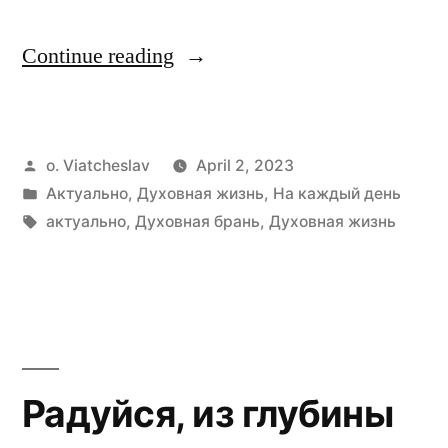
“О
Continue reading
значении
слова…”
Posted
o. Viatcheslav
April 2, 2023
by
Posted
Актуально
,
Духовная жизнь
,
На каждый день
in
Tags:
актуально
,
Духовная брань
,
Духовная жизнь
Радуйся, из глубины