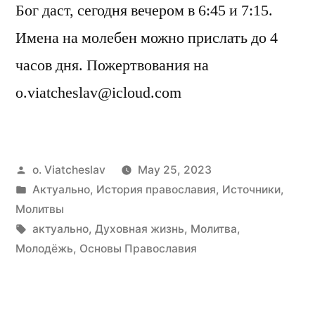
Бог даст, сегодня вечером в 6:45 и 7:15.
Имена на молебен можно прислать до 4
часов дня. Пожертвования на
o.viatcheslav@icloud.com
Posted
o. Viatcheslav
May 25, 2023
by
Posted
Актуально
,
История православия
,
Источники
,
in
Молитвы
Tags:
актуально
,
Духовная жизнь
,
Молитва
,
Молодёжь
,
Основы Православия