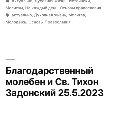
by
Posted
Актуально
,
Духовная жизнь
,
Источники
,
in
Молитвы
,
На каждый день
,
Основы православия
Tags:
актуально
,
Духовная жизнь
,
Молитва
,
Молодёжь
,
Основы Православия
Благодарственный
молебен и Св. Тихон
Задонский 25.5.2023