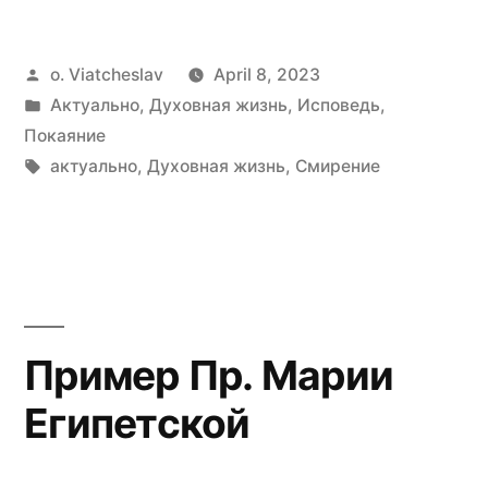
себе…”
Posted
o. Viatcheslav
April 8, 2023
by
Posted
Актуально
,
Духовная жизнь
,
Исповедь
,
in
Покаяние
Tags:
актуально
,
Духовная жизнь
,
Смирение
Пример Пр. Марии
Египетской