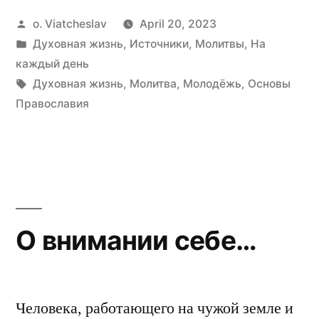
Posted
o. Viatcheslav
April 20, 2023
by
Posted
Духовная жизнь
,
Источники
,
Молитвы
,
На
in
каждый день
Tags:
Духовная жизнь
,
Молитва
,
Молодёжь
,
Основы
Православия
О внимании себе…
Человека, работающего на чужой земле и