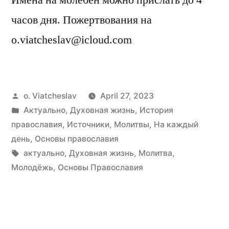
часов дня. Пожертвования на
o.viatcheslav@icloud.com
Posted
o. Viatcheslav
April 27, 2023
by
Posted
Актуально
,
Духовная жизнь
,
История
in
православия
,
Источники
,
Молитвы
,
На каждый
день
,
Основы православия
Tags:
актуально
,
Духовная жизнь
,
Молитва
,
Молодёжь
,
Основы Православия