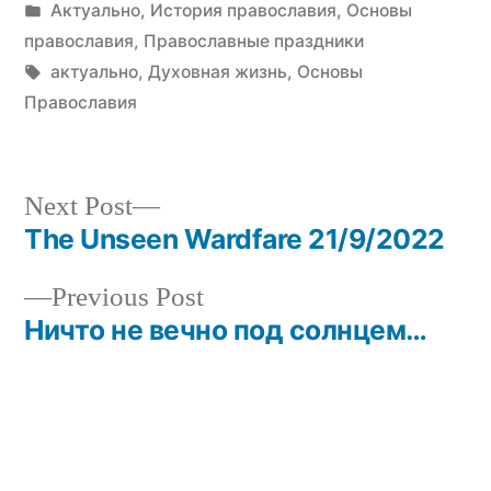
by
Posted
Актуально
,
История православия
,
Основы
in
православия
,
Православные праздники
Tags:
актуально
,
Духовная жизнь
,
Основы
Православия
Next
Next Post
post:
The Unseen Wardfare 21/9/2022
Post
Previous
Previous Post
navigation
post:
Ничто не вечно под солнцем…