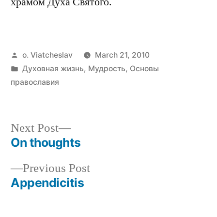
храмом Духа Святого.
Posted
o. Viatcheslav
March 21, 2010
by
Posted
Духовная жизнь
,
Мудрость
,
Основы
in
православия
Next
Next Post
post:
On thoughts
Post
Previous
Previous Post
navigation
post:
Appendicitis