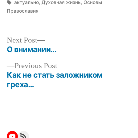
Tags:
актуально
,
Духовная жизнь
,
Основы
Православия
Next
Next Post
post:
О внимании…
Post
Previous
Previous Post
navigation
post:
Как не стать заложником
греха…
YouTube
RSS Feed