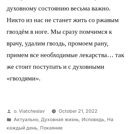
духовному состоянию весьма важно.
Никто из нас не станет жить со ржавым
гвоздём в ноге. Мы сразу помчимся к
врачу, удалим гвоздь, промоем рану,
примем все необходимые лекарства… так
же стоит поступать и с духовными
«гвоздями».
Posted
o. Viatcheslav
October 21, 2022
by
Posted
Актуально
,
Духовная жизнь
,
Исповедь
,
На
in
каждый день
,
Покаяние