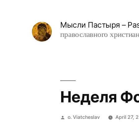
Skip
to
Мысли Пастыря – Past
content
православного христианин
Неделя Ф
Posted
o. Viatcheslav
April 27, 
by