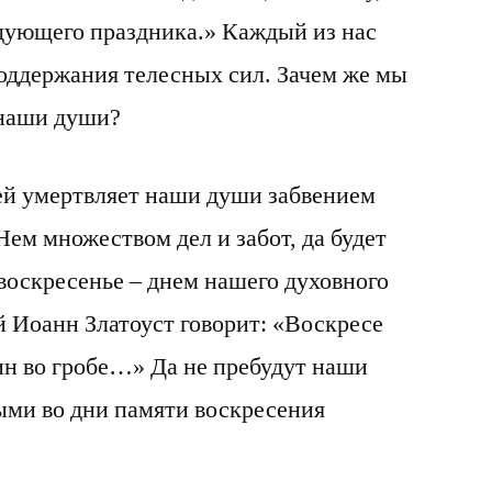
едующего праздника.» Каждый из нас
оддержания телесных сил. Зачем же мы
 наши души?
сей умертвляет наши души забвением
Нем множеством дел и забот, да будет
воскресенье – днем нашего духовного
й Иоанн Златоуст говорит: «Воскресе
ин во гробе…» Да не пребудут наши
ыми во дни памяти воскресения