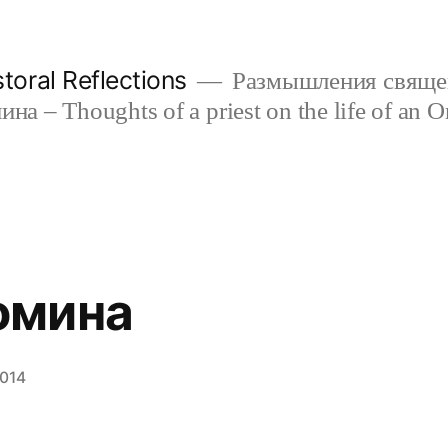
oral Reflections
Размышления свяще
а – Thoughts of a priest on the life of an O
омина
2014