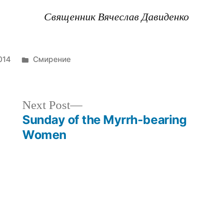
Священник Вячеслав Давиденко
Posted
2014
Смирение
in
Next
Next Post
post:
Sunday of the Myrrh-bearing
Women