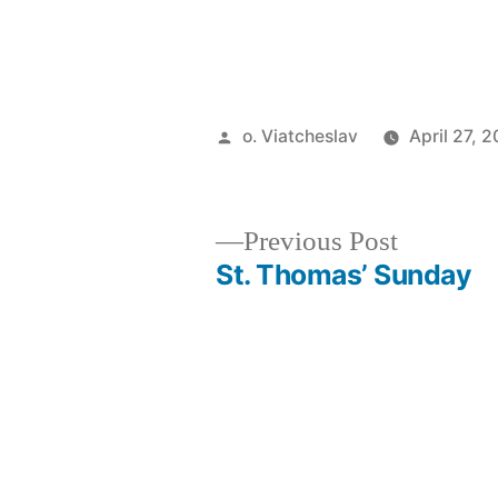
Posted
o. Viatcheslav
April 27, 
by
Previous
Previous Post
post:
St. Thomas’ Sunday
Post
navigation