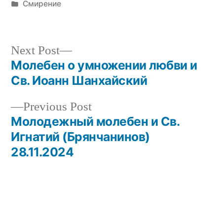
by
Posted
Смирение
in
Next
Next Post
post:
Молебен о умножении любви и
Post
Св. Иоанн Шанхайский
navigation
Previous
Previous Post
post:
Молодежный молебен и Св.
Игнатий (Брянчанинов)
28.11.2024