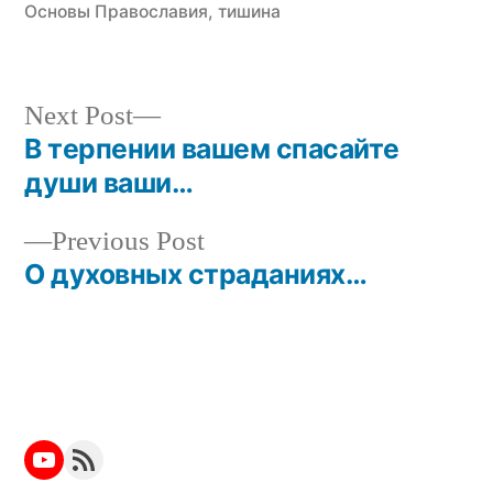
Основы Православия
,
тишина
Next
Next Post
post:
В терпении вашем спасайте
Post
души ваши…
navigation
Previous
Previous Post
post:
О духовных страданиях…
YouTube
RSS Feed