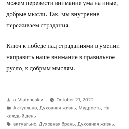
можем перевести внимание ума на иные,
добрые мысли. Так, мы внутренне
переживаем страдания.
Ключ к победе над страданиями в умении
направить наше внимание в правильное
русло, к добрым мыслям.
Posted
o. Viatcheslav
October 21, 2022
by
Posted
Актуально
,
Духовная жизнь
,
Мудрость
,
На
in
каждый день
Tags:
актуально
,
Духовная брань
,
Духовная жизнь
,