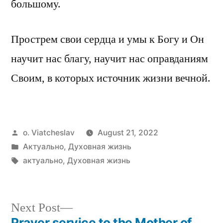
большому.
Прострем свои сердца и умы к Богу и Он
научит нас благу, научит нас оправданиям
Своим, в которых источник жизни вечной.
Posted
o. Viatcheslav
August 21, 2022
by
Posted
Актуально
,
Духовная жизнь
in
Tags:
актуально
,
Духовная жизнь
Next
Next Post
post:
Prayer service to the Mother of