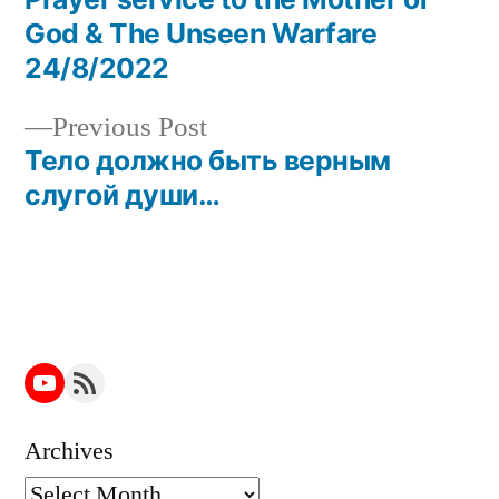
Post
God & The Unseen Warfare
navigation
24/8/2022
Previous
Previous Post
post:
Тело должно быть верным
слугой души…
YouTube
RSS Feed
Archives