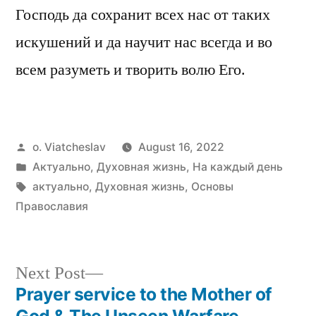
Господь да сохранит всех нас от таких
искушений и да научит нас всегда и во
всем разуметь и творить волю Его.
Posted
o. Viatcheslav
August 16, 2022
by
Posted
Актуально
,
Духовная жизнь
,
На каждый день
in
Tags:
актуально
,
Духовная жизнь
,
Основы
Православия
Next
Next Post
post:
Prayer service to the Mother of
Post
God & The Unseen Warfare