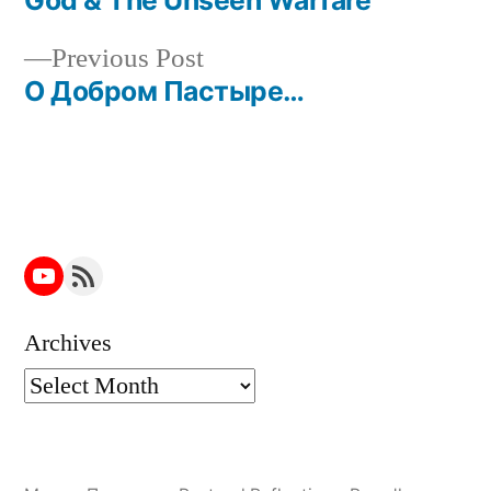
navigation
Previous
Previous Post
post:
О Добром Пастыре…
YouTube
RSS Feed
Archives