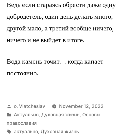
Ведь если стараясь обрести даже одну
добродетель, один день делать много,
другой мало, а третий вообще ничего,
ничего и не выйдет в итоге.
Вода камень точит… когда капает
постоянно.
Posted
o. Viatcheslav
November 12, 2022
by
Posted
Актуально
,
Духовная жизнь
,
Основы
in
православия
Tags:
актуально
,
Духовная жизнь