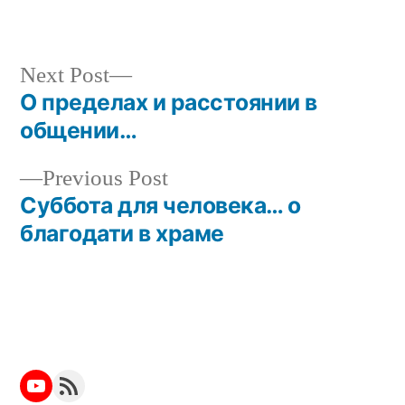
Next
Next Post
post:
О пределах и расстоянии в
Post
общении…
navigation
Previous
Previous Post
post:
Суббота для человека… о
благодати в храме
YouTube
RSS Feed