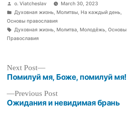
Posted
o. Viatcheslav
March 30, 2023
by
Posted
Духовная жизнь
,
Молитвы
,
На каждый день
,
in
Основы православия
Tags:
Духовная жизнь
,
Молитва
,
Молодёжь
,
Основы
Православия
Next
Next Post
post:
Помилуй мя, Боже, помилуй мя!
Post
Previous
Previous Post
navigation
post:
Ожидания и невидимая брань