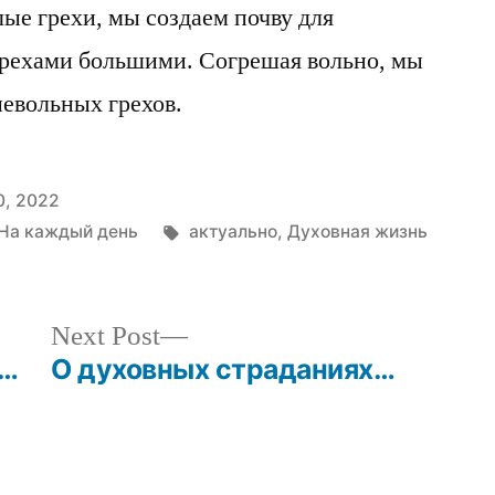
ые грехи, мы создаем почву для
грехами большими. Согрешая вольно, мы
евольных грехов.
0, 2022
Tags:
На каждый день
актуально
,
Духовная жизнь
Next
Next Post
post:
я…
О духовных страданиях…