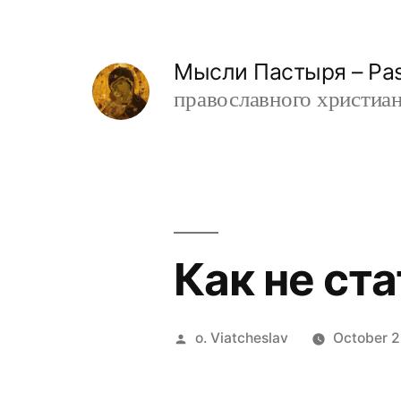
Skip
to
Мысли Пастыря – Past
content
православного христианин
Как не ст
Posted
o. Viatcheslav
October 2
by