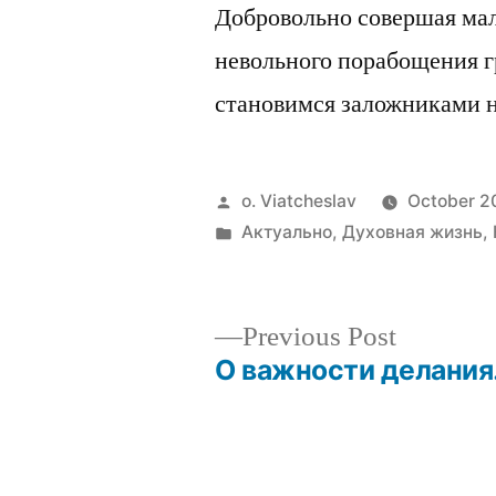
Добровольно совершая мал
невольного порабощения 
становимся заложниками н
Posted
o. Viatcheslav
October 2
by
Posted
Актуально
,
Духовная жизнь
,
in
Previous
Previous Post
post:
О важности делани
Post
navigation