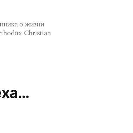
нника о жизни
rthodox Christian
еха…