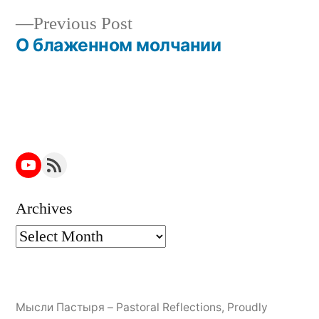
Post
Previous
Previous Post
navigation
post:
О блаженном молчании
YouTube
RSS Feed
Archives
Мысли Пастыря – Pastoral Reflections
,
Proudly