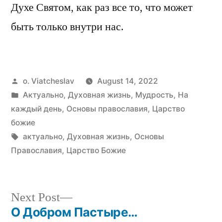
Духе Святом, как раз все то, что может
быть только внутри нас.
Posted
o. Viatcheslav
August 14, 2022
by
Posted
Актуально
,
Духовная жизнь
,
Мудрость
,
На
in
каждый день
,
Основы православия
,
Царство
божие
Tags:
актуально
,
Духовная жизнь
,
Основы
Православия
,
Царство Божие
Next
Next Post
post:
О Добром Пастыре…