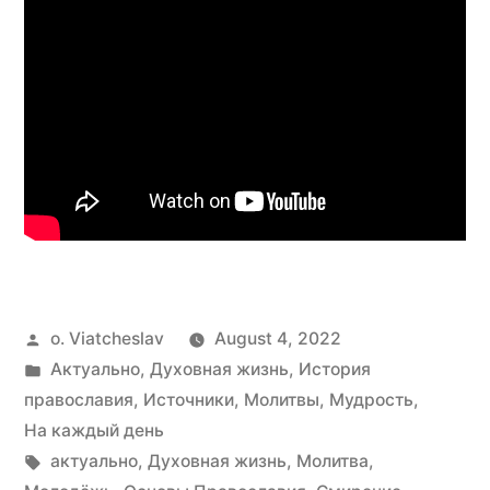
Posted
o. Viatcheslav
August 4, 2022
by
Posted
Актуально
,
Духовная жизнь
,
История
in
православия
,
Источники
,
Молитвы
,
Мудрость
,
На каждый день
Tags:
актуально
,
Духовная жизнь
,
Молитва
,