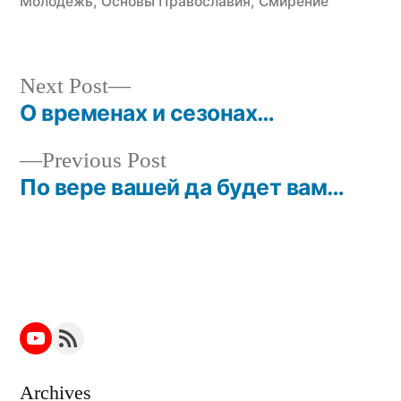
Молодёжь
,
Основы Православия
,
Смирение
Next
Next Post
post:
О временах и сезонах…
Post
Previous
Previous Post
navigation
post:
По вере вашей да будет вам…
YouTube
RSS Feed
Archives