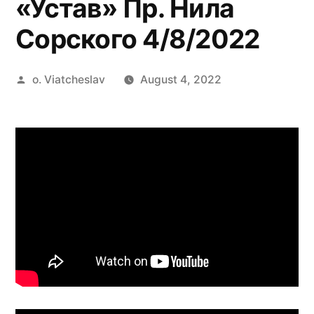
«Устав» Пр. Нила
Сорского 4/8/2022
Posted
o. Viatcheslav
August 4, 2022
by