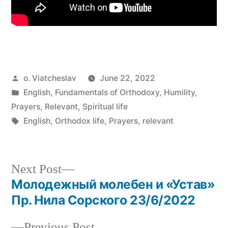
Posted
o. Viatcheslav
June 22, 2022
by
Posted
English
,
Fundamentals of Orthodoxy
,
Humility
,
in
Prayers
,
Relevant
,
Spiritual life
Tags:
English
,
Orthodox life
,
Prayers
,
relevant
Next
Next Post
post:
Молодежный молебен и «Устав»
Post
Пр. Нила Сорского 23/6/2022
navigation
Previous
Previous Post