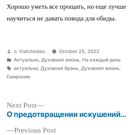
Хорошо уметь все прощать, но еще лучше
научиться не давать повода для обиды.
Posted
o. Viatcheslav
October 25, 2022
by
Posted
Актуально
,
Духовная жизнь
,
На каждый день
in
Tags:
актуально
,
Духовная брань
,
Духовная жизнь
,
Смирение
Next
Next Post
post:
О предотвращении искушений…
Post
Previous
Previous Post
navigation